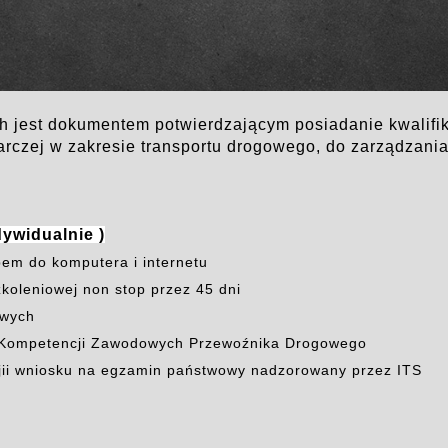
h jest dokumentem potwierdzającym posiadanie kwalifik
rczej w zakresie transportu drogowego, do zarządzani
dywidualnie )
pem do komputera i internetu
zkoleniowej non stop przez 45 dni
owych
at Kompetencji Zawodowych Przewoźnika Drogowego
jii wniosku na egzamin państwowy nadzorowany przez ITS