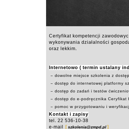
Certyfikat kompetencji zawodowyc
wykonywania działalności gospoda
oraz lekkim.
Internetowo ( termin ustalany in
dowolne miejsce szkolenia z dostę
dostęp do internetowej platformy s
dostęp do zadań i testów ćwiczeni
dostęp do e-podręcznika Ceryfik
pomoc w przygotowaniu i weryfikac
K
ontakt i zapisy
tel. 22 536-10-38
e-mail
szkolenia@zmpd.pl