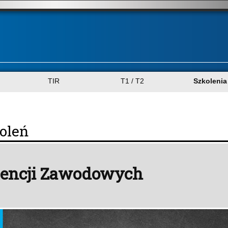
TIR
T1 / T2
Szkolenia
oleń
tencji Zawodowych