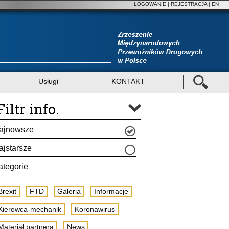
LOGOWANIE
|
REJESTRACJA
| EN
Usługi
KONTAKT
Filtr info.
ajnowsze
ajstarsze
ategorie
Brexit
FTD
Galeria
Informacje
Kierowca-mechanik
Koronawirus
Materiał partnera
News