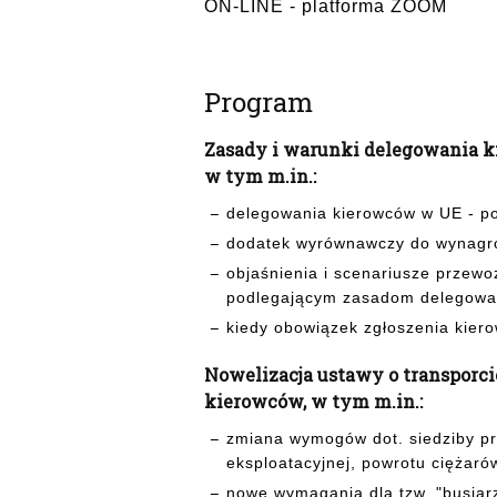
ON-LINE - platforma ZOOM
Program
Zasady i warunki delegowania k
w tym m.in.:
delegowania kierowców w UE - 
dodatek wyrównawczy do wynagrod
objaśnienia i scenariusze przew
podlegającym zasadom delegowa
kiedy obowiązek zgłoszenia kierow
Nowelizacja ustawy o transporc
kierowców, w tym m.in.:
zmiana wymogów dot. siedziby pr
eksploatacyjnej, powrotu ciężar
nowe wymagania dla tzw. "busia