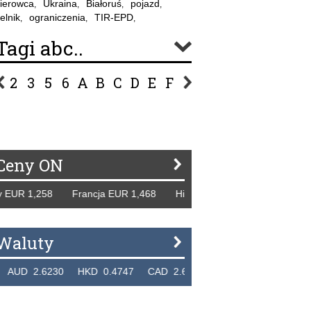
ierowca
Ukraina
Białoruś
pojazd
,
,
,
,
elnik
ograniczenia
TIR-EPD
,
,
,
Tagi abc..
2
3
5
6
A
B
C
D
E
F
G
H
I
J
K
L
Ł
P
R
S
Ś
T
U
V
W
Z
Ceny ON
1,258 Francja EUR 1,468 Hiszpania EUR 1,229 WB GBP 1,3
Waluty
6230 HKD 0.4747 CAD 2.6581 NZD 2.1889 SGD 2.9048 