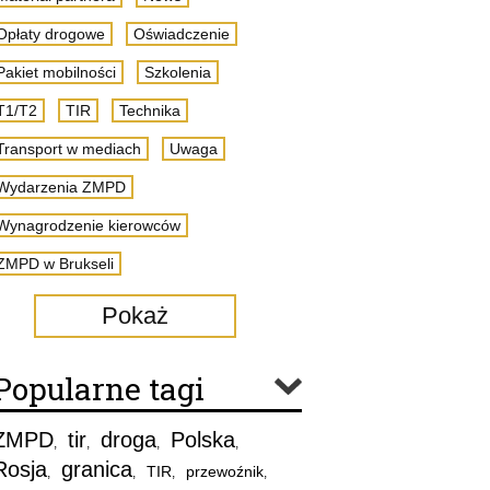
Opłaty drogowe
Oświadczenie
Pakiet mobilności
Szkolenia
T1/T2
TIR
Technika
Transport w mediach
Uwaga
Wydarzenia ZMPD
Wynagrodzenie kierowców
ZMPD w Brukseli
Pokaż
Popularne tagi
ZMPD
tir
droga
Polska
,
,
,
,
Rosja
granica
TIR
przewoźnik
,
,
,
,