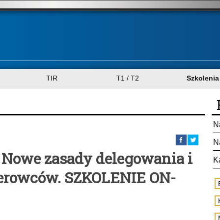
TIR
T1 / T2
Szkolenia
N
N
: Nowe zasady delegowania i
K
erowców. SZKOLENIE ON-