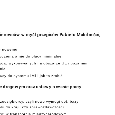
ierowców w myśl przepisów Pakietu Mobilności,
po nowemu
zenia a nie do płacy minimalnej
ozów, wykonywanych na obszarze UE i poza nim,
nia
cy do systemu IMI i jak to zrobić
ie drogowym oraz ustawy o czasie pracy
zedsiębiorcy, czyli nowe wymogi dot. bazy
ówki do kraju czy sprawozdawczości
rzy” w transporcie międzynarodowym