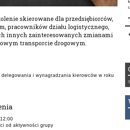
k
c
olenie skierowane dla przedsiębiorców,
m, pracowników działu logistycznego,
ch innych zainteresowanych zmianami
owym transporcie drogowym.
y delegowania i wynagradzania kierowców w roku
Tydzień 42/2019 r. Niemcy EUR 
enia
THB 0.1126 USD 3.7236 AUD 2.
 12:00
ści od aktywności grupy