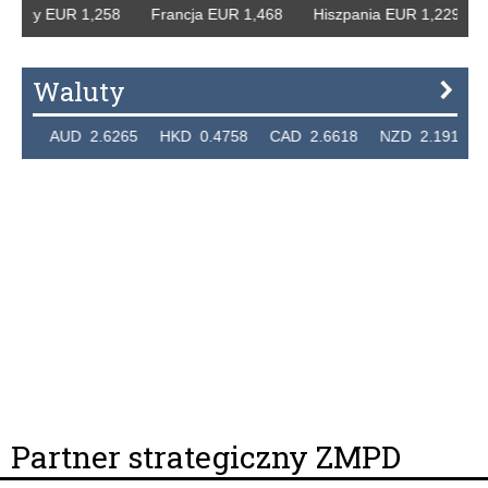
Niemcy EUR 1,258 Francja EUR 1,468 Hiszpania EUR 1,229
Waluty
7324 AUD 2.6265 HKD 0.4758 CAD 2.6618 NZD 2.1914 S
Partner strategiczny ZMPD