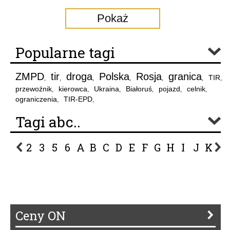
Pokaż
Popularne tagi
ZMPD
tir
droga
Polska
Rosja
granica
TIR
,
,
,
,
,
,
,
przewoźnik
kierowca
Ukraina
Białoruś
pojazd
celnik
,
,
,
,
,
,
ograniczenia
TIR-EPD
,
,
Tagi abc..
2
3
5
6
A
B
C
D
E
F
G
H
I
J
K
L
P
R
S
Ś
T
U
V
W
Z
Ceny ON