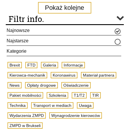
Pokaż kolejne
Filtr info.
Najnowsze
Najstarsze
Kategorie
Brexit
FTD
Galeria
Informacje
Kierowca-mechanik
Koronawirus
Materiał partnera
News
Opłaty drogowe
Oświadczenie
Pakiet mobilności
Szkolenia
T1/T2
TIR
Technika
Transport w mediach
Uwaga
Wydarzenia ZMPD
Wynagrodzenie kierowców
ZMPD w Brukseli