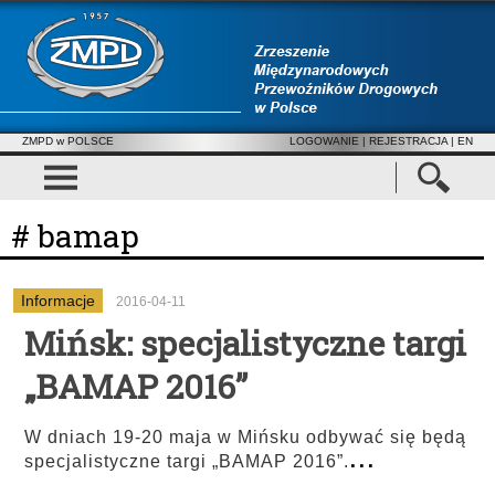
ZMPD w POLSCE
LOGOWANIE
|
REJESTRACJA
| EN
# bamap
Informacje
2016-04-11
Mińsk: specjalistyczne targi
„BAMAP 2016”
W dniach 19-20 maja w Mińsku odbywać się będą
...
specjalistyczne targi „BAMAP 2016”.