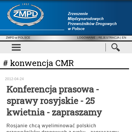
ZMPD w POLSCE
LOGOWANIE
|
REJESTRACJA
| EN
# konwencja CMR
2012-04-24
Konferencja prasowa -
sprawy rosyjskie - 25
kwietnia - zapraszamy
Rosjanie chcą wyeliminować polskich