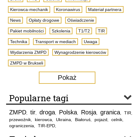
Kierowca-mechanik
Koronawirus
Materiał partnera
News
Opłaty drogowe
Oświadczenie
Pakiet mobilności
Szkolenia
T1/T2
TIR
Technika
Transport w mediach
Uwaga
Wydarzenia ZMPD
Wynagrodzenie kierowców
ZMPD w Brukseli
Pokaż
Popularne tagi
ZMPD
tir
droga
Polska
Rosja
granica
TIR
,
,
,
,
,
,
,
przewoźnik
kierowca
Ukraina
Białoruś
pojazd
celnik
,
,
,
,
,
,
ograniczenia
TIR-EPD
,
,