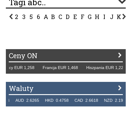
Tagi abc..
2
3
5
6
A
B
C
D
E
F
G
H
I
J
K
L
P
R
S
Ś
T
U
V
W
Z
Ceny ON
emcy EUR 1,258 Francja EUR 1,468 Hiszpania EUR 1,229 W
Waluty
24 AUD 2.6265 HKD 0.4758 CAD 2.6618 NZD 2.1914 SG