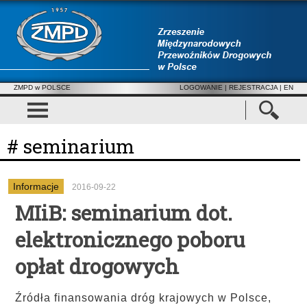
ZMPD w POLSCE
LOGOWANIE
|
REJESTRACJA
| EN
# seminarium
Informacje
2016-09-22
MIiB: seminarium dot.
elektronicznego poboru
opłat drogowych
Źródła finansowania dróg krajowych w Polsce,