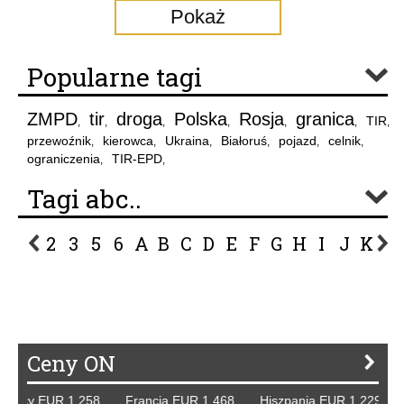
Pokaż
Popularne tagi
ZMPD
tir
droga
Polska
Rosja
granica
TIR
,
,
,
,
,
,
,
przewoźnik
kierowca
Ukraina
Białoruś
pojazd
celnik
,
,
,
,
,
,
ograniczenia
TIR-EPD
,
,
Tagi abc..
2
3
5
6
A
B
C
D
E
F
G
H
I
J
K
L
P
R
S
Ś
T
U
V
W
Z
Ceny ON
mcy EUR 1,258 Francja EUR 1,468 Hiszpania EUR 1,229 WB