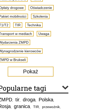
Opłaty drogowe
Oświadczenie
Pakiet mobilności
Szkolenia
T1/T2
TIR
Technika
Transport w mediach
Uwaga
Wydarzenia ZMPD
Wynagrodzenie kierowców
ZMPD w Brukseli
Pokaż
Popularne tagi
ZMPD
tir
droga
Polska
,
,
,
,
Rosja
granica
TIR
przewoźnik
,
,
,
,