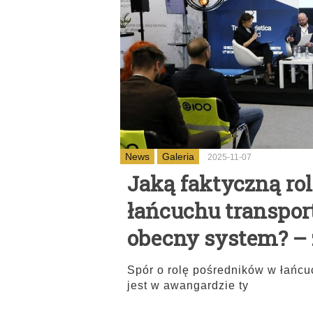
News
Galeria
2025-11-07
Jaką faktyczną ro
łańcuchu transpo
obecny system? –
Spór o rolę pośredników w łańcu
jest w awangardzie ty