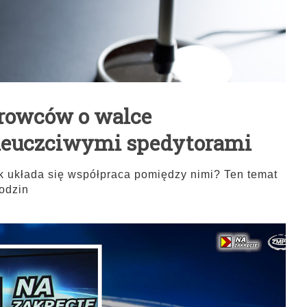
rowców o walce
ieuczciwymi spedytorami
k układa się współpraca pomiędzy nimi? Ten temat
odzin