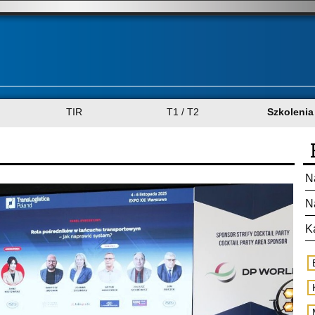
TIR
T1 / T2
Szkolenia
N
N
K