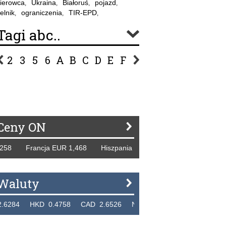
ierowca
Ukraina
Białoruś
pojazd
,
,
,
,
elnik
ograniczenia
TIR-EPD
,
,
,
Tagi abc..
2
3
5
6
A
B
C
D
E
F
G
H
I
J
K
L
Ł
P
R
S
Ś
T
U
V
W
Z
Ceny ON
rancja EUR 1,468 Hiszpania EUR 1,229 WB GBP 1,318 Rosj
Waluty
HKD 0.4758 CAD 2.6526 NZD 2.1871 SGD 2.9103 EUR 4.