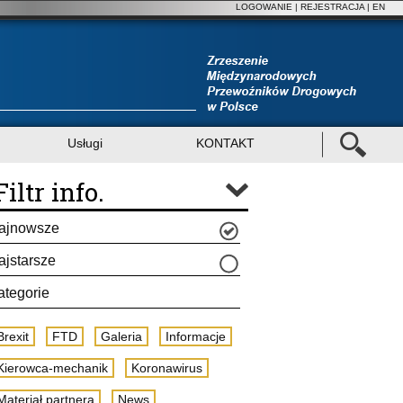
LOGOWANIE
|
REJESTRACJA
| EN
Usługi
KONTAKT
Filtr info.
ajnowsze
ajstarsze
ategorie
Brexit
FTD
Galeria
Informacje
Kierowca-mechanik
Koronawirus
Materiał partnera
News