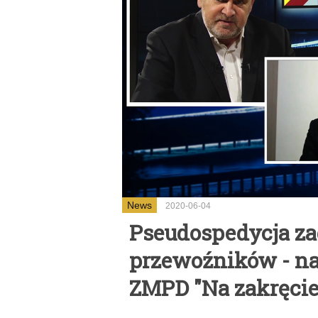
News
2020-06-04
Pseudospedycja za
przewoźników - n
ZMPD "Na zakręcie