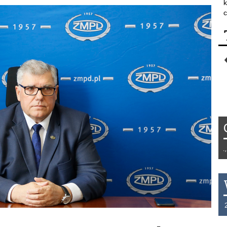
k
c
Tydzień 42/2019 r. Niemcy EUR 1,258 F
THB 0.1123 USD 3.7320 AUD 2.6284 