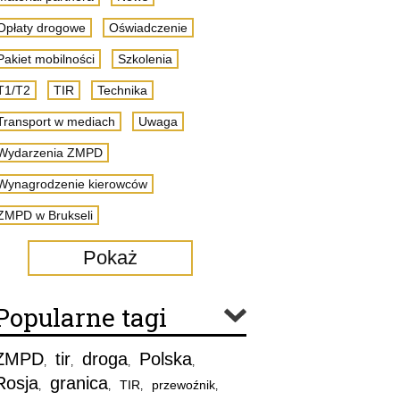
Opłaty drogowe
Oświadczenie
Pakiet mobilności
Szkolenia
T1/T2
TIR
Technika
Transport w mediach
Uwaga
Wydarzenia ZMPD
Wynagrodzenie kierowców
ZMPD w Brukseli
Pokaż
Popularne tagi
ZMPD
tir
droga
Polska
,
,
,
,
Rosja
granica
TIR
przewoźnik
,
,
,
,