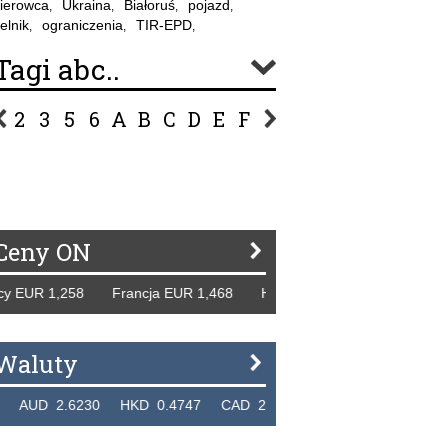
ierowca
Ukraina
Białoruś
pojazd
,
,
,
,
elnik
ograniczenia
TIR-EPD
,
,
,
Tagi abc..
2
3
5
6
A
B
C
D
E
F
G
H
I
J
K
L
Ł
P
R
S
Ś
T
U
V
W
Z
Ceny ON
EUR 1,258 Francja EUR 1,468 Hiszpania EUR 1,229 WB GBP
Waluty
D 2.6230 HKD 0.4747 CAD 2.6581 NZD 2.1889 SGD 2.9