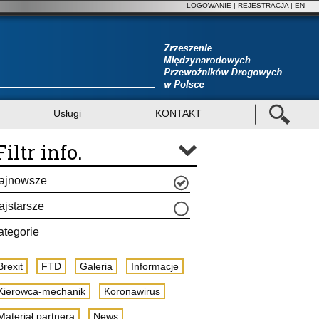
LOGOWANIE
|
REJESTRACJA
| EN
Usługi
KONTAKT
Filtr info.
ajnowsze
ajstarsze
ategorie
Brexit
FTD
Galeria
Informacje
Kierowca-mechanik
Koronawirus
Materiał partnera
News