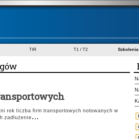
TIR
T1 / T2
Szkolenia
ugów
N
N
transportowych
K
ni rok liczba firm transportowych notowanych w
...
h zadłużenie