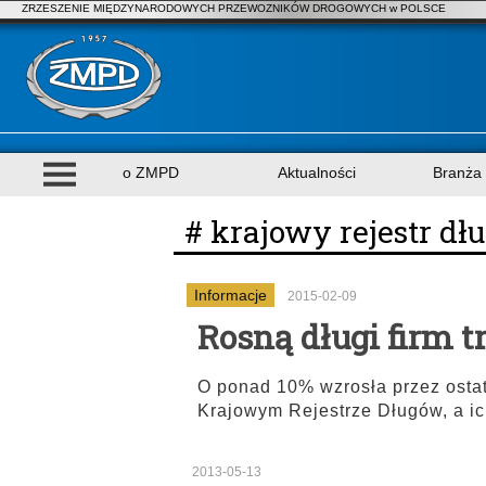
ZRZESZENIE MIĘDZYNARODOWYCH PRZEWOZNIKÓW DROGOWYCH w POLSCE
o ZMPD
Aktualności
Branża
# krajowy rejestr dł
Informacje
2015-02-09
Rosną długi firm 
O ponad 10% wzrosła przez ostat
Krajowym Rejestrze Długów, a ic
2013-05-13