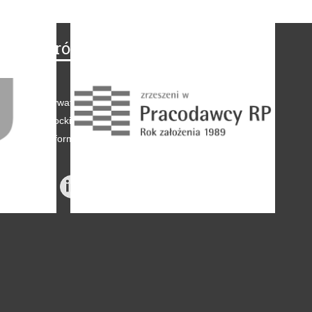
Na skróty
Regulamin
-
Polityka prywatności
-
Polityka coockies
-
Klauzule informacyjne
-
Reklama
-