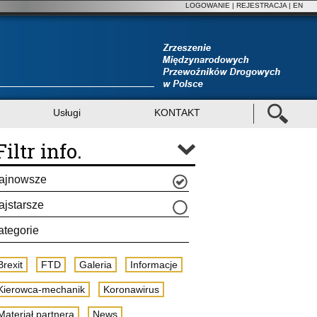
LOGOWANIE
|
REJESTRACJA
| EN
Usługi
KONTAKT
Filtr info.
ajnowsze
ajstarsze
ategorie
Brexit
FTD
Galeria
Informacje
Kierowca-mechanik
Koronawirus
Materiał partnera
News