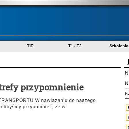
TIR
T1 / T2
Szkolenia
N
N
strefy przypomnienie
K
ANSPORTU W nawiązaniu do naszego
ielibyśmy przypomnieć, że w