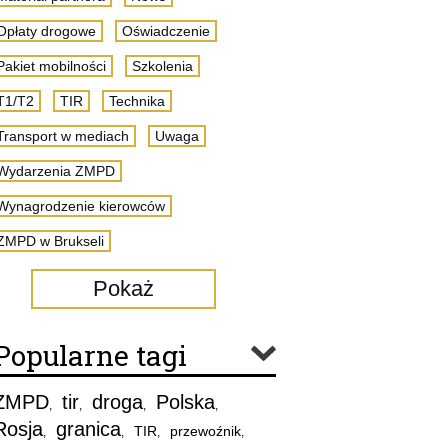
Opłaty drogowe
Oświadczenie
Pakiet mobilności
Szkolenia
T1/T2
TIR
Technika
Transport w mediach
Uwaga
Wydarzenia ZMPD
Wynagrodzenie kierowców
ZMPD w Brukseli
Pokaż
Popularne tagi
ZMPD
tir
droga
Polska
,
,
,
,
Rosja
granica
TIR
przewoźnik
,
,
,
,