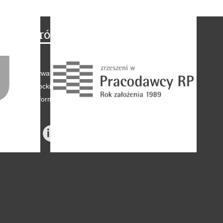
Na skróty
Regulamin
-
Polityka prywatności
-
Polityka coockies
-
Klauzule informacyjne
-
Reklama
-