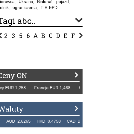
ierowca
Ukraina
Białoruś
pojazd
,
,
,
,
elnik
ograniczenia
TIR-EPD
,
,
,
Tagi abc..
2
3
5
6
A
B
C
D
E
F
G
H
I
J
K
L
Ł
P
R
S
Ś
T
U
V
W
Z
Ceny ON
EUR 1,258 Francja EUR 1,468 Hiszpania EUR 1,229 WB GBP
Waluty
UD 2.6265 HKD 0.4758 CAD 2.6618 NZD 2.1914 SGD 2.9