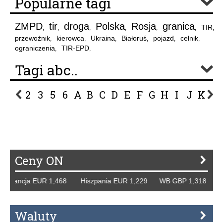
Popularne tagi
ZMPD
tir
droga
Polska
Rosja
granica
TIR
,
,
,
,
,
,
,
przewoźnik
kierowca
Ukraina
Białoruś
pojazd
celnik
,
,
,
,
,
,
ograniczenia
TIR-EPD
,
,
Tagi abc..
2
3
5
6
A
B
C
D
E
F
G
H
I
J
K
L
P
R
S
Ś
T
U
V
W
Z
Ceny ON
rancja EUR 1,468 Hiszpania EUR 1,229 WB GBP 1,318 Rosj
Waluty