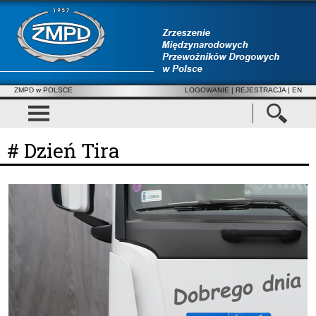
ZMPD w POLSCE
LOGOWANIE
|
REJESTRACJA
| EN
# Dzień Tira