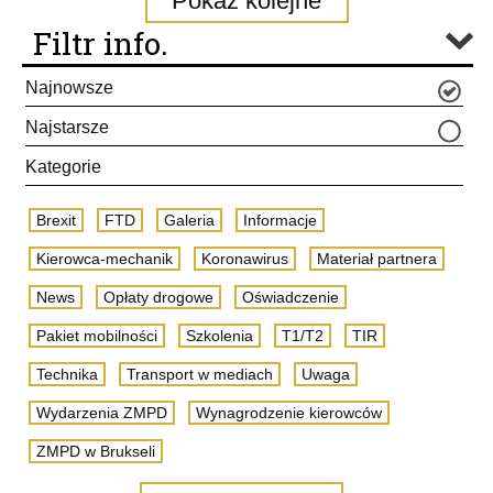
Pokaż kolejne
Filtr info.
Najnowsze
Najstarsze
Kategorie
Brexit
FTD
Galeria
Informacje
Kierowca-mechanik
Koronawirus
Materiał partnera
News
Opłaty drogowe
Oświadczenie
Pakiet mobilności
Szkolenia
T1/T2
TIR
Technika
Transport w mediach
Uwaga
Wydarzenia ZMPD
Wynagrodzenie kierowców
ZMPD w Brukseli