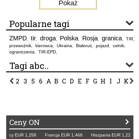
Pokaż
Popularne tagi
ZMPD
tir
droga
Polska
Rosja
granica
TIR
,
,
,
,
,
,
,
przewoźnik
kierowca
Ukraina
Białoruś
pojazd
celnik
,
,
,
,
,
,
ograniczenia
TIR-EPD
,
,
Tagi abc..
2
3
5
6
A
B
C
D
E
F
G
H
I
J
K
L
P
R
S
Ś
T
U
V
W
Z
Ceny ON
emcy EUR 1,258 Francja EUR 1,468 Hiszpania EUR 1,229 W