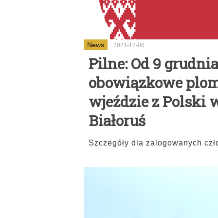
News
2021-12-08
Pilne: Od 9 grudni
obowiązkowe plom
wjeździe z Polski 
Białoruś
Szczegóły dla zalogowanych c