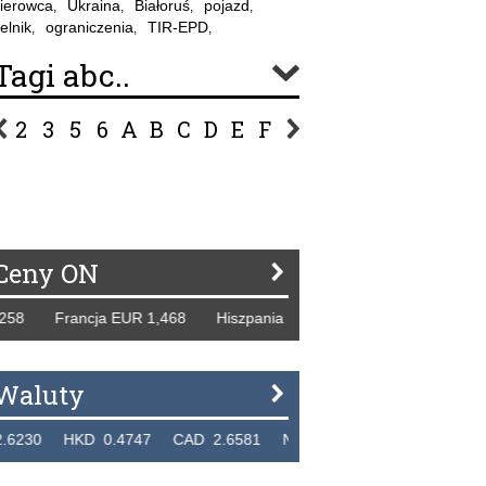
ierowca
Ukraina
Białoruś
pojazd
,
,
,
,
elnik
ograniczenia
TIR-EPD
,
,
,
Tagi abc..
2
3
5
6
A
B
C
D
E
F
G
H
I
J
K
L
Ł
P
R
S
Ś
T
U
V
W
Z
Ceny ON
 Francja EUR 1,468 Hiszpania EUR 1,229 WB GBP 1,318 Ro
Waluty
 HKD 0.4747 CAD 2.6581 NZD 2.1889 SGD 2.9048 EUR 