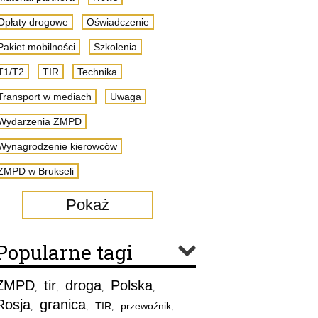
Opłaty drogowe
Oświadczenie
Pakiet mobilności
Szkolenia
T1/T2
TIR
Technika
Transport w mediach
Uwaga
Wydarzenia ZMPD
Wynagrodzenie kierowców
ZMPD w Brukseli
Pokaż
Popularne tagi
ZMPD
tir
droga
Polska
,
,
,
,
Rosja
granica
TIR
przewoźnik
,
,
,
,