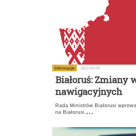
Informacje
2022-05-05
Białoruś: Zmiany 
nawigacyjnych
Rada Ministrów Białorusi wprow
...
na Białorusi.