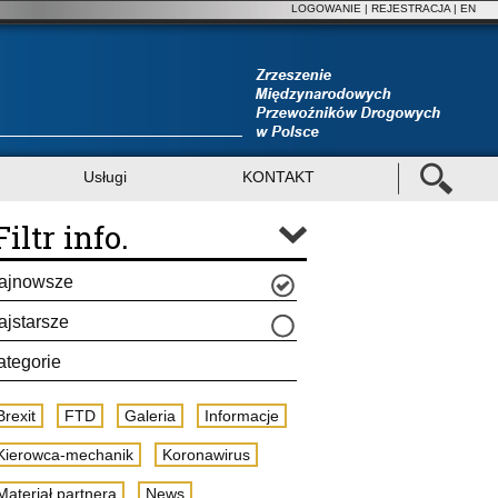
LOGOWANIE
|
REJESTRACJA
| EN
Usługi
KONTAKT
Filtr info.
ajnowsze
ajstarsze
ategorie
Brexit
FTD
Galeria
Informacje
Kierowca-mechanik
Koronawirus
Materiał partnera
News