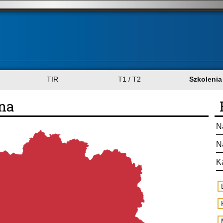
TIR
T1 / T2
Szkolenia
na
N
N
K