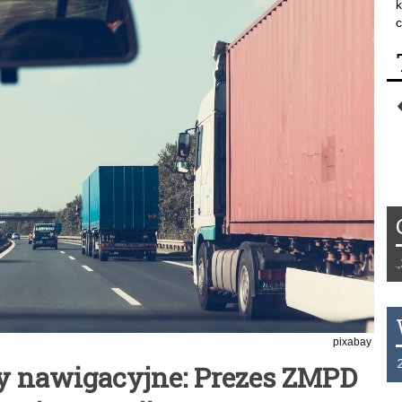
k
c
Tydzień 42/2019 r. Niemcy EUR 1,258
pixabay
THB 0.1126 USD 3.7236 AUD 2.6230
y nawigacyjne: Prezes ZMPD