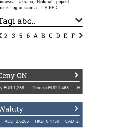
ierowca
Ukraina
Białoruś
pojazd
,
,
,
,
elnik
ograniczenia
TIR-EPD
,
,
,
Tagi abc..
2
3
5
6
A
B
C
D
E
F
G
H
I
J
K
L
Ł
P
R
S
Ś
T
U
V
W
Z
Ceny ON
EUR 1,258 Francja EUR 1,468 Hiszpania EUR 1,229 WB GBP 
Waluty
D 2.6265 HKD 0.4758 CAD 2.6618 NZD 2.1914 SGD 2.91