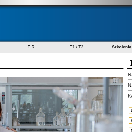
TIR
T1 / T2
Szkolenia
N
N
K