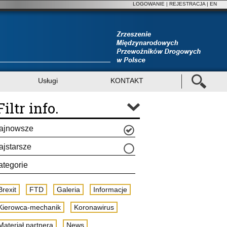
LOGOWANIE
|
REJESTRACJA
| EN
Usługi
KONTAKT
Filtr info.
ajnowsze
ajstarsze
ategorie
Brexit
FTD
Galeria
Informacje
Kierowca-mechanik
Koronawirus
Materiał partnera
News