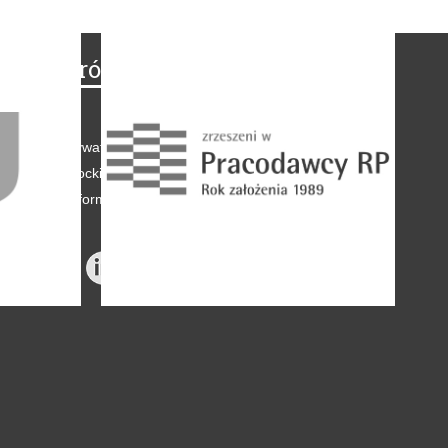
Na skróty
Regulamin
-
Polityka prywatności
-
Polityka coockies
-
Klauzule informacyjne
-
Reklama
-