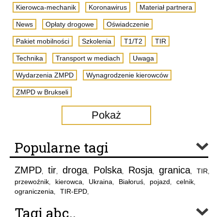
Kierowca-mechanik
Koronawirus
Materiał partnera
News
Opłaty drogowe
Oświadczenie
Pakiet mobilności
Szkolenia
T1/T2
TIR
Technika
Transport w mediach
Uwaga
Wydarzenia ZMPD
Wynagrodzenie kierowców
ZMPD w Brukseli
Pokaż
Popularne tagi
ZMPD
tir
droga
Polska
Rosja
granica
TIR
,
,
,
,
,
,
,
przewoźnik
kierowca
Ukraina
Białoruś
pojazd
celnik
,
,
,
,
,
,
ograniczenia
TIR-EPD
,
,
Tagi abc..