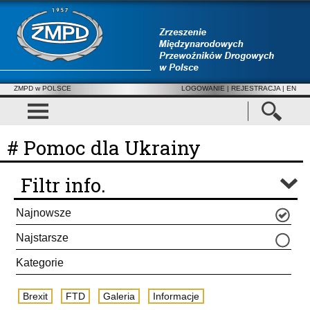
ZMPD w POLSCE
LOGOWANIE
|
REJESTRACJA
| EN
# Pomoc dla Ukrainy
Filtr info.
Najnowsze
Najstarsze
Kategorie
Brexit
FTD
Galeria
Informacje