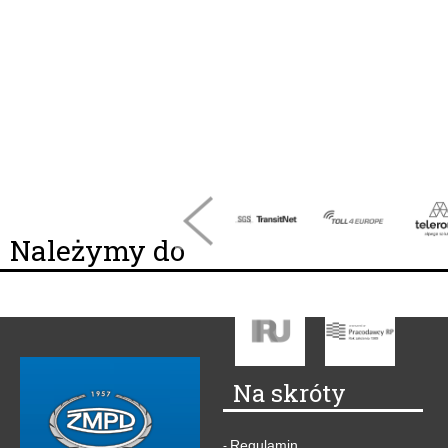
Należymy do
Na skróty
Regulamin
-