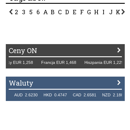
2
3
5
6
A
B
C
D
E
F
G
H
I
J
K
L
P
R
S
Ś
T
U
V
W
Z
Ceny ON
Niemcy EUR 1,258 Francja EUR 1,468 Hiszpania EUR 1,229
Waluty
7236 AUD 2.6230 HKD 0.4747 CAD 2.6581 NZD 2.1889 S