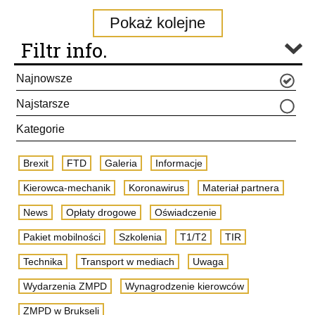
Pokaż kolejne
Filtr info.
Najnowsze
Najstarsze
Kategorie
Brexit
FTD
Galeria
Informacje
Kierowca-mechanik
Koronawirus
Materiał partnera
News
Opłaty drogowe
Oświadczenie
Pakiet mobilności
Szkolenia
T1/T2
TIR
Technika
Transport w mediach
Uwaga
Wydarzenia ZMPD
Wynagrodzenie kierowców
ZMPD w Brukseli