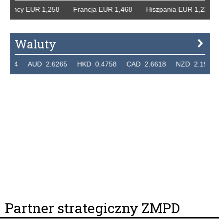
emcy EUR 1,258 Francja EUR 1,468 Hiszpania EUR 1,229 W
Waluty
24 AUD 2.6265 HKD 0.4758 CAD 2.6618 NZD 2.1914 SG
Partner strategiczny ZMPD