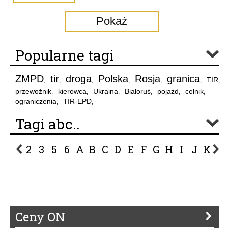
Pokaż
Popularne tagi
ZMPD
tir
droga
Polska
Rosja
granica
TIR
,
,
,
,
,
,
,
przewoźnik
kierowca
Ukraina
Białoruś
pojazd
celnik
,
,
,
,
,
,
ograniczenia
TIR-EPD
,
,
Tagi abc..
2
3
5
6
A
B
C
D
E
F
G
H
I
J
K
L
P
R
S
Ś
T
U
V
W
Z
Ceny ON