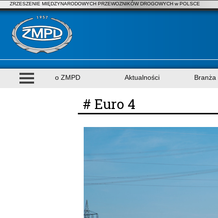
ZRZESZENIE MIĘDZYNARODOWYCH PRZEWOZNIKÓW DROGOWYCH w POLSCE
o ZMPD
Aktualności
Branża
# Euro 4