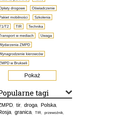
Opłaty drogowe
Oświadczenie
Pakiet mobilności
Szkolenia
T1/T2
TIR
Technika
Transport w mediach
Uwaga
Wydarzenia ZMPD
Wynagrodzenie kierowców
ZMPD w Brukseli
Pokaż
Popularne tagi
ZMPD
tir
droga
Polska
,
,
,
,
Rosja
granica
TIR
przewoźnik
,
,
,
,