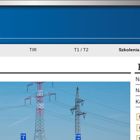
TIR
T1 / T2
Szkolenia
N
N
K