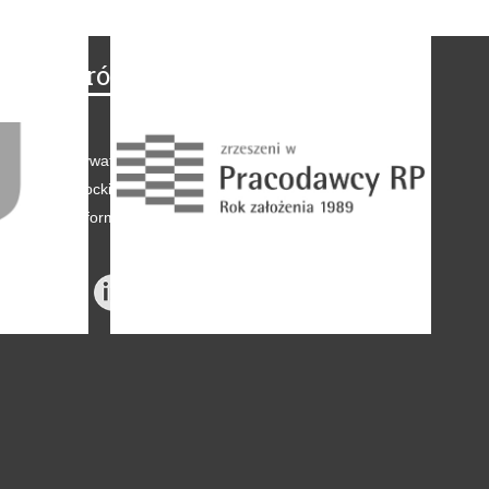
Na skróty
Regulamin
-
Polityka prywatności
-
Polityka coockies
-
Klauzule informacyjne
-
Reklama
-