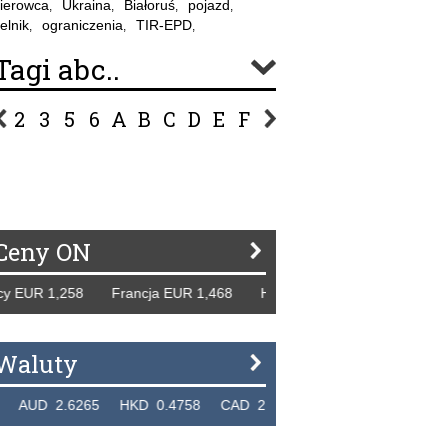
ierowca
Ukraina
Białoruś
pojazd
,
,
,
,
elnik
ograniczenia
TIR-EPD
,
,
,
Tagi abc..
2
3
5
6
A
B
C
D
E
F
G
H
I
J
K
L
Ł
P
R
S
Ś
T
U
V
W
Z
Ceny ON
EUR 1,258 Francja EUR 1,468 Hiszpania EUR 1,229 WB GBP
Waluty
D 2.6265 HKD 0.4758 CAD 2.6618 NZD 2.1914 SGD 2.9