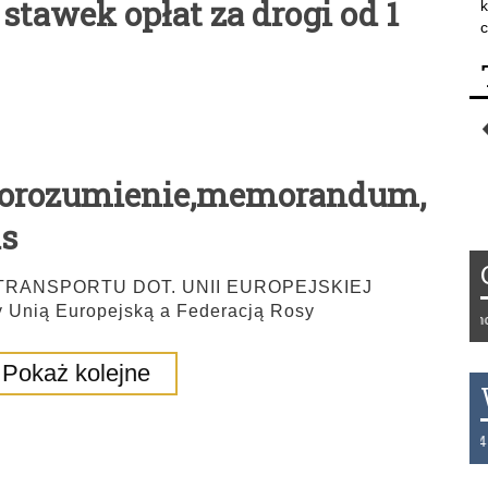
stawek opłat za drogi od 1
k
c
porozumienie,memorandum,
is
RANSPORTU DOT. UNII EUROPEJSKIEJ
 Unią Europejską a Federacją Rosy
Tydzień 42/2019 r. Niemcy 
Pokaż kolejne
THB 0.1129 USD 3.7324 AU