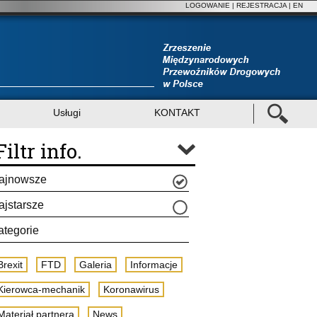
LOGOWANIE
|
REJESTRACJA
| EN
Usługi
KONTAKT
Filtr info.
ajnowsze
ajstarsze
ategorie
Brexit
FTD
Galeria
Informacje
Kierowca-mechanik
Koronawirus
Materiał partnera
News