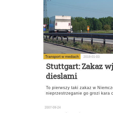
Transport w mediach
2019-01-03
Stuttgart: Zakaz w
dieslami
To pierwszy taki zakaz w Niemc
nieprzestrzeganie go grozi kara 
2007-09-24