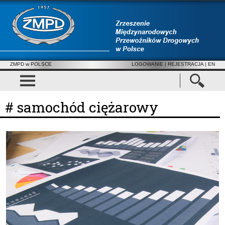
ZMPD w POLSCE
LOGOWANIE
|
REJESTRACJA
| EN
# samochód ciężarowy