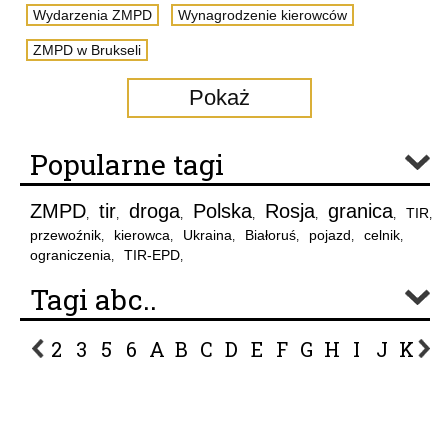
Wydarzenia ZMPD
Wynagrodzenie kierowców
ZMPD w Brukseli
Pokaż
Popularne tagi
ZMPD
tir
droga
Polska
Rosja
granica
TIR
,
,
,
,
,
,
,
przewoźnik
kierowca
Ukraina
Białoruś
pojazd
celnik
,
,
,
,
,
,
ograniczenia
TIR-EPD
,
,
Tagi abc..
2
3
5
6
A
B
C
D
E
F
G
H
I
J
K
L
P
R
S
Ś
T
U
V
W
Z