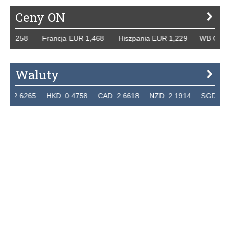
Ceny ON
R 1,258 Francja EUR 1,468 Hiszpania EUR 1,229 WB GBP 1
Waluty
2.6265 HKD 0.4758 CAD 2.6618 NZD 2.1914 SGD 2.912