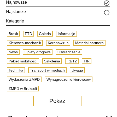
Najnowsze
Najstarsze
Kategorie
Brexit
FTD
Galeria
Informacje
Kierowca-mechanik
Koronawirus
Materiał partnera
News
Opłaty drogowe
Oświadczenie
Pakiet mobilności
Szkolenia
T1/T2
TIR
Technika
Transport w mediach
Uwaga
Wydarzenia ZMPD
Wynagrodzenie kierowców
ZMPD w Brukseli
Pokaż