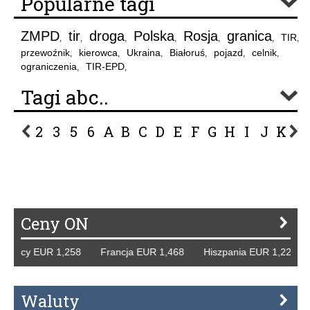
Popularne tagi
ZMPD
tir
droga
Polska
Rosja
granica
TIR
,
,
,
,
,
,
,
przewoźnik
kierowca
Ukraina
Białoruś
pojazd
celnik
,
,
,
,
,
,
ograniczenia
TIR-EPD
,
,
Tagi abc..
2
3
5
6
A
B
C
D
E
F
G
H
I
J
K
L
P
R
S
Ś
T
U
V
W
Z
Ceny ON
emcy EUR 1,258 Francja EUR 1,468 Hiszpania EUR 1,229 W
Waluty