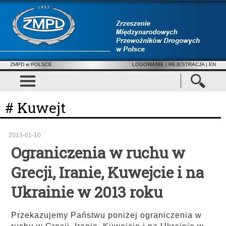
ZMPD w POLSCE
LOGOWANIE
|
REJESTRACJA
| EN
# Kuwejt
2013-01-10
Ograniczenia w ruchu w
Grecji, Iranie, Kuwejcie i na
Ukrainie w 2013 roku
Przekazujemy Państwu poniżej ograniczenia w