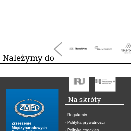
Należymy do
Na skróty
Regulamin
-
Polityka prywatności
-
Zrzeszenie
Międzynarodowych
Polityka coockies
-