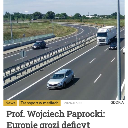
News
Transport w mediach
GDDKiA
2026-07-22
Prof. Wojciech Paprocki:
Europie grozi deficyt