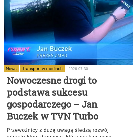
News
Transport w mediach
2026-07-30
Nowoczesne drogi to
podstawa sukcesu
gospodarczego – Jan
Buczek w TVN Turbo
Przewoźnicy z dużą uwagą śledzą rozwój
infrastruktury drogowej, która ma kluczowe