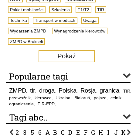
Pakiet mobilności
Szkolenia
T1/T2
TIR
Technika
Transport w mediach
Uwaga
Wydarzenia ZMPD
Wynagrodzenie kierowców
ZMPD w Brukseli
Pokaż
Popularne tagi
ZMPD
tir
droga
Polska
Rosja
granica
TIR
,
,
,
,
,
,
,
przewoźnik
kierowca
Ukraina
Białoruś
pojazd
celnik
,
,
,
,
,
,
ograniczenia
TIR-EPD
,
,
Tagi abc..
2
3
5
6
A
B
C
D
E
F
G
H
I
J
K
L