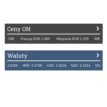
P
R
S
Ś
T
U
V
W
Z
Ceny ON
,258 Francja EUR 1,468 Hiszpania EUR 1,229 WB GBP 1,31
Waluty
6265 HKD 0.4758 CAD 2.6618 NZD 2.1914 SGD 2.9123 E