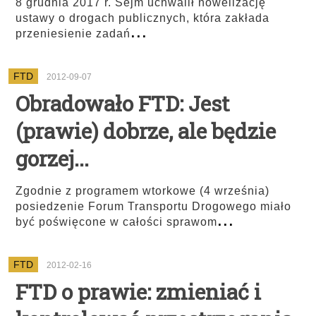
8 grudnia 2017 r. Sejm uchwalił nowelizację
ustawy o drogach publicznych, która zakłada
...
przeniesienie zadań
FTD
2012-09-07
Obradowało FTD: Jest
(prawie) dobrze, ale będzie
gorzej...
Zgodnie z programem wtorkowe (4 września)
posiedzenie Forum Transportu Drogowego miało
...
być poświęcone w całości sprawom
FTD
2012-02-16
FTD o prawie: zmieniać i