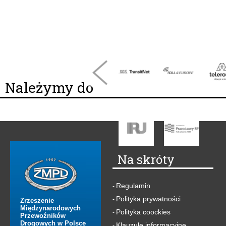
Należymy do
Na skróty
Regulamin
-
Polityka prywatności
-
Zrzeszenie
Międzynarodowych
Polityka coockies
-
Przewoźników
Drogowych w Polsce
Klauzule informacyjne
-