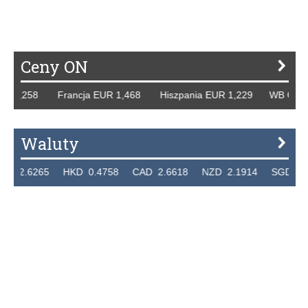
P
R
S
Ś
T
U
V
W
Z
Ceny ON
1,258 Francja EUR 1,468 Hiszpania EUR 1,229 WB GBP 1,3
Waluty
.6265 HKD 0.4758 CAD 2.6618 NZD 2.1914 SGD 2.9123 