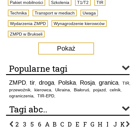
Pakiet mobilności
Szkolenia
T1/T2
TIR
Technika
Transport w mediach
Uwaga
Wydarzenia ZMPD
Wynagrodzenie kierowców
ZMPD w Brukseli
Pokaż
Popularne tagi
ZMPD
tir
droga
Polska
Rosja
granica
TIR
,
,
,
,
,
,
,
przewoźnik
kierowca
Ukraina
Białoruś
pojazd
celnik
,
,
,
,
,
,
ograniczenia
TIR-EPD
,
,
Tagi abc..
2
3
5
6
A
B
C
D
E
F
G
H
I
J
K
L