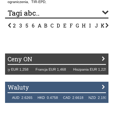
ograniczenia
TIR-EPD
,
,
Tagi abc..
2
3
5
6
A
B
C
D
E
F
G
H
I
J
K
L
P
R
S
Ś
T
U
V
W
Z
Ceny ON
y EUR 1,258 Francja EUR 1,468 Hiszpania EUR 1,229 WB G
Waluty
AUD 2.6265 HKD 0.4758 CAD 2.6618 NZD 2.1914 SGD 2.