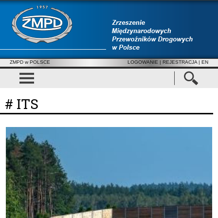
ZMPD w POLSCE
LOGOWANIE
|
REJESTRACJA
| EN
# ITS