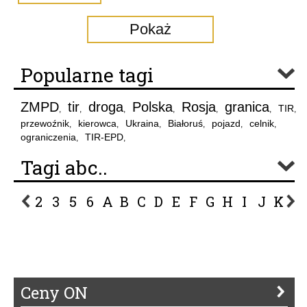
Pokaż
Popularne tagi
ZMPD
tir
droga
Polska
Rosja
granica
TIR
,
,
,
,
,
,
,
przewoźnik
kierowca
Ukraina
Białoruś
pojazd
celnik
,
,
,
,
,
,
ograniczenia
TIR-EPD
,
,
Tagi abc..
2
3
5
6
A
B
C
D
E
F
G
H
I
J
K
L
P
R
S
Ś
T
U
V
W
Z
Ceny ON