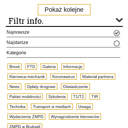
Pokaż kolejne
Filtr info.
Najnowsze
Najstarsze
Kategorie
Brexit
FTD
Galeria
Informacje
Kierowca-mechanik
Koronawirus
Materiał partnera
News
Opłaty drogowe
Oświadczenie
Pakiet mobilności
Szkolenia
T1/T2
TIR
Technika
Transport w mediach
Uwaga
Wydarzenia ZMPD
Wynagrodzenie kierowców
ZMPD w Brukseli