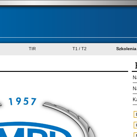
TIR
T1 / T2
Szkolenia
N
N
K