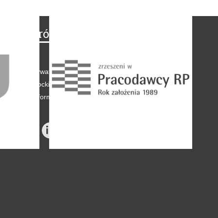
Na skróty
Regulamin
-
Polityka prywatności
-
Polityka coockies
-
Klauzule informacyjne
-
Reklama
-