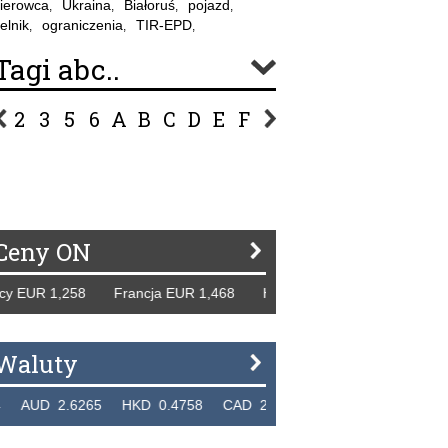
ierowca
Ukraina
Białoruś
pojazd
,
,
,
,
elnik
ograniczenia
TIR-EPD
,
,
,
Tagi abc..
2
3
5
6
A
B
C
D
E
F
G
H
I
J
K
L
Ł
P
R
S
Ś
T
U
V
W
Z
Ceny ON
EUR 1,258 Francja EUR 1,468 Hiszpania EUR 1,229 WB GBP
Waluty
UD 2.6265 HKD 0.4758 CAD 2.6618 NZD 2.1914 SGD 2.9