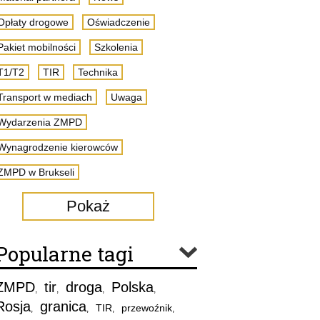
Opłaty drogowe
Oświadczenie
Pakiet mobilności
Szkolenia
T1/T2
TIR
Technika
Transport w mediach
Uwaga
Wydarzenia ZMPD
Wynagrodzenie kierowców
ZMPD w Brukseli
Pokaż
Popularne tagi
ZMPD
tir
droga
Polska
,
,
,
,
Rosja
granica
TIR
przewoźnik
,
,
,
,