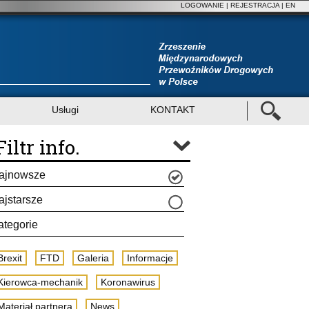
LOGOWANIE
|
REJESTRACJA
| EN
Usługi
KONTAKT
Filtr info.
ajnowsze
ajstarsze
ategorie
Brexit
FTD
Galeria
Informacje
Kierowca-mechanik
Koronawirus
Materiał partnera
News