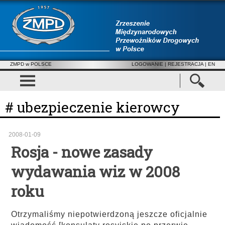
ZMPD w POLSCE
LOGOWANIE
|
REJESTRACJA
| EN
# ubezpieczenie kierowcy
2008-01-09
Rosja - nowe zasady
wydawania wiz w 2008
roku
Otrzymaliśmy niepotwierdzoną jeszcze oficjalnie