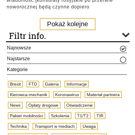
wiadomość [konsulaty rosyjskie po przerwie
noworocznej będą czynne dopiero
Pokaż kolejne
Filtr info.
Najnowsze
Najstarsze
Kategorie
Brexit
FTD
Galeria
Informacje
Kierowca-mechanik
Koronawirus
Materiał partnera
News
Opłaty drogowe
Oświadczenie
Pakiet mobilności
Szkolenia
T1/T2
TIR
Technika
Transport w mediach
Uwaga