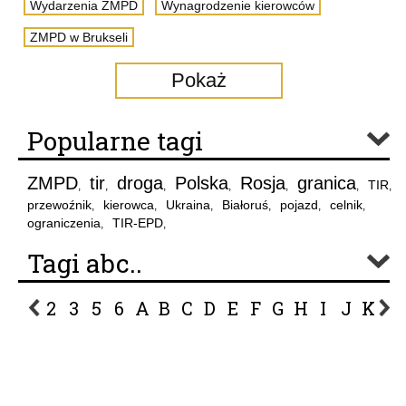
Wydarzenia ZMPD
Wynagrodzenie kierowców
ZMPD w Brukseli
Pokaż
Popularne tagi
ZMPD
tir
droga
Polska
Rosja
granica
TIR
,
,
,
,
,
,
,
przewoźnik
kierowca
Ukraina
Białoruś
pojazd
celnik
,
,
,
,
,
,
ograniczenia
TIR-EPD
,
,
Tagi abc..
2
3
5
6
A
B
C
D
E
F
G
H
I
J
K
L
P
R
S
Ś
T
U
V
W
Z