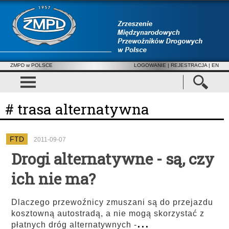
ZMPD w POLSCE
LOGOWANIE
|
REJESTRACJA
| EN
# trasa alternatywna
FTD
2011-09-07
Drogi alternatywne - są, czy
ich nie ma?
Dlaczego przewoźnicy zmuszani są do przejazdu
kosztowną autostradą, a nie mogą skorzystać z
...
płatnych dróg alternatywnych -