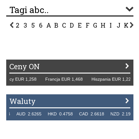
Tagi abc..
2
3
5
6
A
B
C
D
E
F
G
H
I
J
K
L
P
R
S
Ś
T
U
V
W
Z
Ceny ON
emcy EUR 1,258 Francja EUR 1,468 Hiszpania EUR 1,229 W
Waluty
24 AUD 2.6265 HKD 0.4758 CAD 2.6618 NZD 2.1914 SG