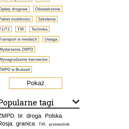
Opłaty drogowe
Oświadczenie
Pakiet mobilności
Szkolenia
T1/T2
TIR
Technika
Transport w mediach
Uwaga
Wydarzenia ZMPD
Wynagrodzenie kierowców
ZMPD w Brukseli
Pokaż
Popularne tagi
ZMPD
tir
droga
Polska
,
,
,
,
Rosja
granica
TIR
przewoźnik
,
,
,
,