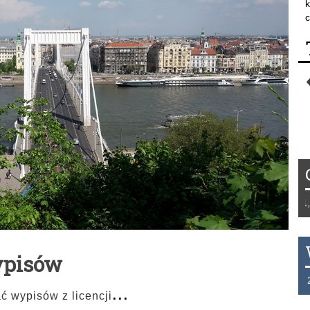
k
c
Tydzień 42/2019 r. Niemcy EUR 1,25
ypisów
THB 0.1126 USD 3.7236 AUD 2.623
...
 wypisów z licencji