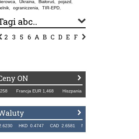
ierowca
Ukraina
Białoruś
pojazd
,
,
,
,
elnik
ograniczenia
TIR-EPD
,
,
,
Tagi abc..
2
3
5
6
A
B
C
D
E
F
G
H
I
J
K
L
Ł
P
R
S
Ś
T
U
V
W
Z
Ceny ON
8 Francja EUR 1,468 Hiszpania EUR 1,229 WB GBP 1,318 Ro
Waluty
0 HKD 0.4747 CAD 2.6581 NZD 2.1889 SGD 2.9048 EUR 