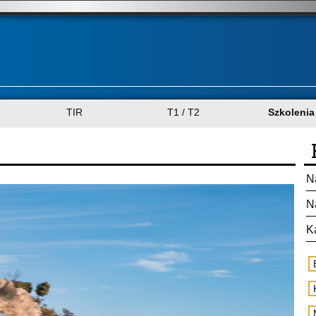
TIR
T1 / T2
Szkolenia
N
N
K