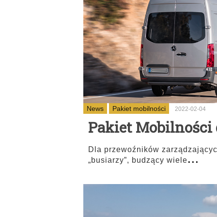
News
Pakiet mobilności
2022-02-04
Pakiet Mobilności 
Dla przewoźników zarządzających
...
„busiarzy”, budzący wiele