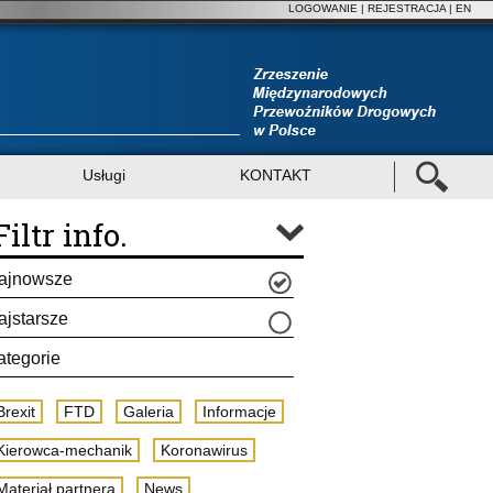
LOGOWANIE
|
REJESTRACJA
| EN
Usługi
KONTAKT
Filtr info.
ajnowsze
ajstarsze
ategorie
Brexit
FTD
Galeria
Informacje
Kierowca-mechanik
Koronawirus
Materiał partnera
News