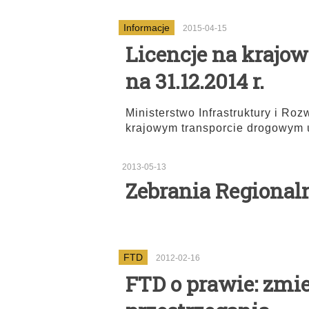
Informacje
2015-04-15
Licencje na krajow
na 31.12.2014 r.
Ministerstwo Infrastruktury i Roz
krajowym transporcie drogowym 
2013-05-13
Zebrania Regional
FTD
2012-02-16
FTD o prawie: zmie