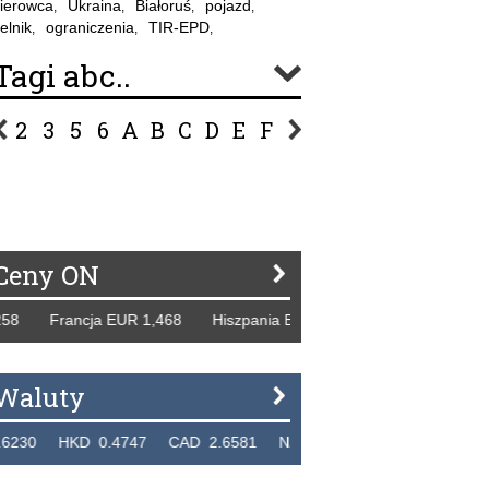
ierowca
Ukraina
Białoruś
pojazd
,
,
,
,
elnik
ograniczenia
TIR-EPD
,
,
,
Tagi abc..
2
3
5
6
A
B
C
D
E
F
G
H
I
J
K
L
Ł
P
R
S
Ś
T
U
V
W
Z
Ceny ON
rancja EUR 1,468 Hiszpania EUR 1,229 WB GBP 1,318 Rosja
Waluty
KD 0.4747 CAD 2.6581 NZD 2.1889 SGD 2.9048 EUR 4.2