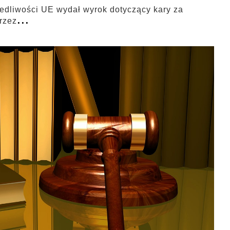
edliwości UE wydał wyrok dotyczący kary za
...
rzez