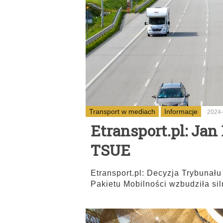
Transport w mediach
Informacje
2024-
Etransport.pl: Ja
TSUE
Etransport.pl: Decyzja Trybunału
Pakietu Mobilności wzbudziła si