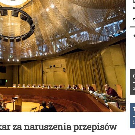
k
c
Tydzień 42/2019 r. Niemcy EUR 1,258 F
THB 0.1126 USD 3.7236 AUD 2.6230 H
ar za naruszenia przepisów