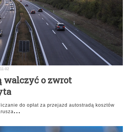
11-02
 walczyć o zwrot
yta
iczanie do opłat za przejazd autostradą kosztów
...
arusza