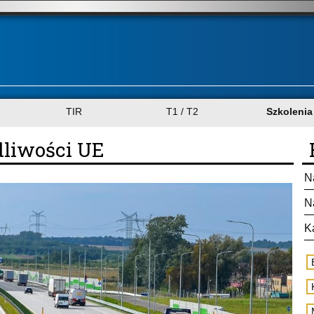
TIR
T1 / T2
Szkolenia
dliwości UE
N
N
K