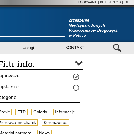
LOGOWANIE
|
REJESTRACJA
| EN
Usługi
KONTAKT
Filtr info.
ajnowsze
ajstarsze
ategorie
Brexit
FTD
Galeria
Informacje
Kierowca-mechanik
Koronawirus
Materiał partnera
News