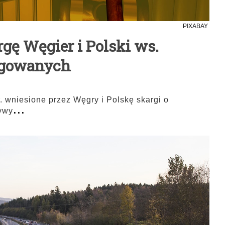
PIXABAY
gę Węgier i Polski ws.
egowanych
r. wniesione przez Węgry i Polskę skargi o
...
tywy