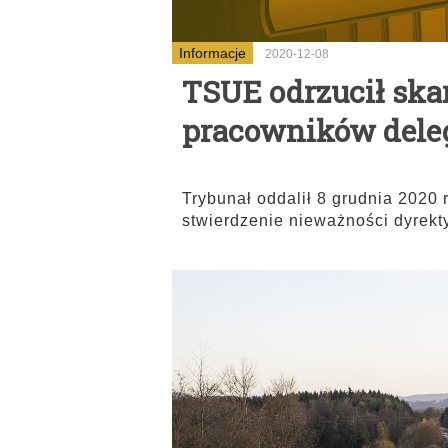
Informacje
2020-12-08
TSUE odrzucił skar
pracowników del
Trybunał oddalił 8 grudnia 2020 
stwierdzenie nieważności dyrek