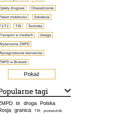
Opłaty drogowe
Oświadczenie
Pakiet mobilności
Szkolenia
T1/T2
TIR
Technika
Transport w mediach
Uwaga
Wydarzenia ZMPD
Wynagrodzenie kierowców
ZMPD w Brukseli
Pokaż
Popularne tagi
ZMPD
tir
droga
Polska
,
,
,
,
Rosja
granica
TIR
przewoźnik
,
,
,
,