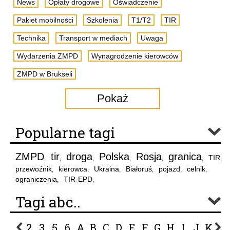
News
Opłaty drogowe
Oświadczenie
Pakiet mobilności
Szkolenia
T1/T2
TIR
Technika
Transport w mediach
Uwaga
Wydarzenia ZMPD
Wynagrodzenie kierowców
ZMPD w Brukseli
Pokaż
Popularne tagi
ZMPD
tir
droga
Polska
Rosja
granica
TIR
,
,
,
,
,
,
,
przewoźnik
kierowca
Ukraina
Białoruś
pojazd
celnik
,
,
,
,
,
,
ograniczenia
TIR-EPD
,
,
Tagi abc..
2
3
5
6
A
B
C
D
E
F
G
H
I
J
K
L