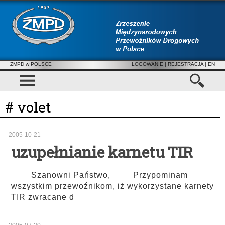
ZMPD w POLSCE
LOGOWANIE
|
REJESTRACJA
| EN
# volet
2005-10-21
uzupełnianie karnetu TIR
Szanowni Państwo, Przypominam
wszystkim przewoźnikom, iż wykorzystane karnety
TIR zwracane d