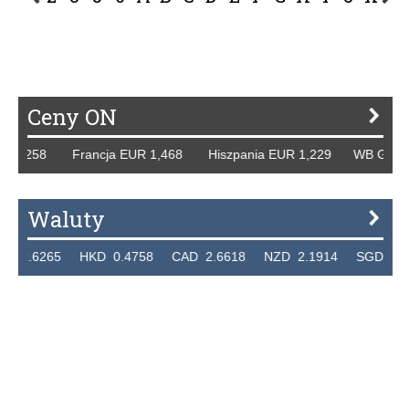
P
R
S
Ś
T
U
V
W
Z
Ceny ON
EUR 1,258 Francja EUR 1,468 Hiszpania EUR 1,229 WB GBP 
Waluty
D 2.6265 HKD 0.4758 CAD 2.6618 NZD 2.1914 SGD 2.91