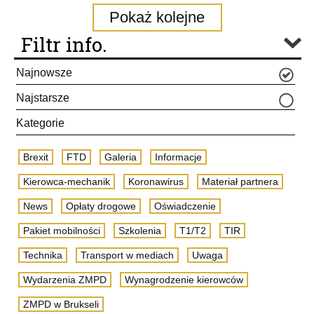
Pokaż kolejne
Filtr info.
Najnowsze
Najstarsze
Kategorie
Brexit
FTD
Galeria
Informacje
Kierowca-mechanik
Koronawirus
Materiał partnera
News
Opłaty drogowe
Oświadczenie
Pakiet mobilności
Szkolenia
T1/T2
TIR
Technika
Transport w mediach
Uwaga
Wydarzenia ZMPD
Wynagrodzenie kierowców
ZMPD w Brukseli