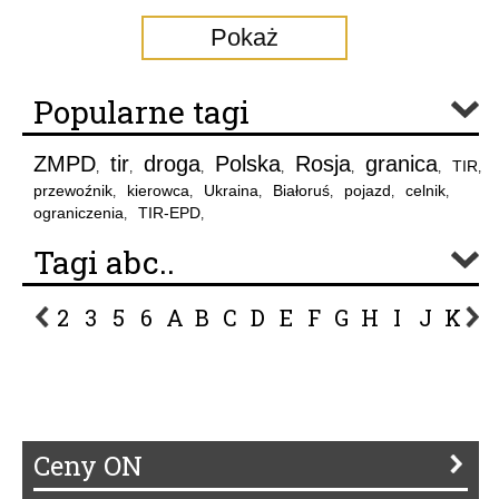
Pokaż
Popularne tagi
ZMPD
tir
droga
Polska
Rosja
granica
TIR
,
,
,
,
,
,
,
przewoźnik
kierowca
Ukraina
Białoruś
pojazd
celnik
,
,
,
,
,
,
ograniczenia
TIR-EPD
,
,
Tagi abc..
2
3
5
6
A
B
C
D
E
F
G
H
I
J
K
L
P
R
S
Ś
T
U
V
W
Z
Ceny ON