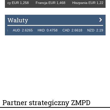
emcy EUR 1,258 Francja EUR 1,468 Hiszpania EUR 1,229 W
Waluty
24 AUD 2.6265 HKD 0.4758 CAD 2.6618 NZD 2.1914 SG
Partner strategiczny ZMPD