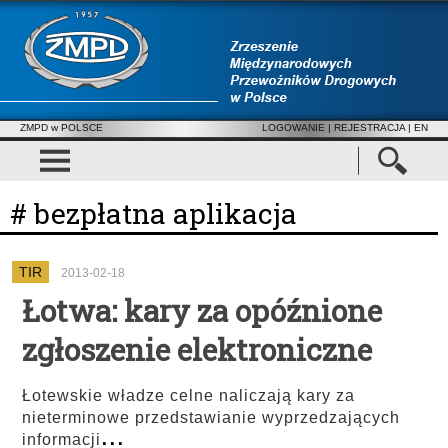
ZMPD w POLSCE
LOGOWANIE
|
REJESTRACJA
| EN
# bezpłatna aplikacja
TIR
2013-02-18
Łotwa: kary za opóźnione
zgłoszenie elektroniczne
Łotewskie władze celne naliczają kary za
nieterminowe przedstawianie wyprzedzających
...
informacji