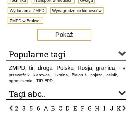
Technika
Transport w mediach
Uwaga
Wydarzenia ZMPD
Wynagrodzenie kierowców
ZMPD w Brukseli
Pokaż
Popularne tagi
ZMPD
tir
droga
Polska
Rosja
granica
TIR
,
,
,
,
,
,
,
przewoźnik
kierowca
Ukraina
Białoruś
pojazd
celnik
,
,
,
,
,
,
ograniczenia
TIR-EPD
,
,
Tagi abc..
2
3
5
6
A
B
C
D
E
F
G
H
I
J
K
L
P
R
S
Ś
T
U
V
W
Z