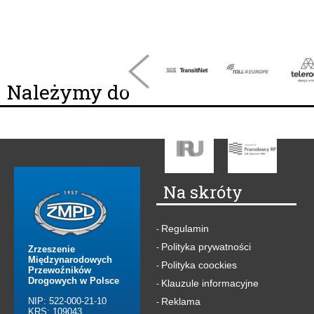
Należymy do
Na skróty
Regulamin
-
Polityka prywatności
-
Zrzeszenie
Międzynarodowych
Polityka coockies
-
Przewoźników
Drogowych w Polsce
Klauzule informacyjne
-
NIP: 522-000-21-10
Reklama
-
KRS: 109043