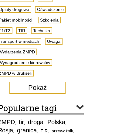
Opłaty drogowe
Oświadczenie
Pakiet mobilności
Szkolenia
T1/T2
TIR
Technika
Transport w mediach
Uwaga
Wydarzenia ZMPD
Wynagrodzenie kierowców
ZMPD w Brukseli
Pokaż
Popularne tagi
ZMPD
tir
droga
Polska
,
,
,
,
Rosja
granica
TIR
przewoźnik
,
,
,
,