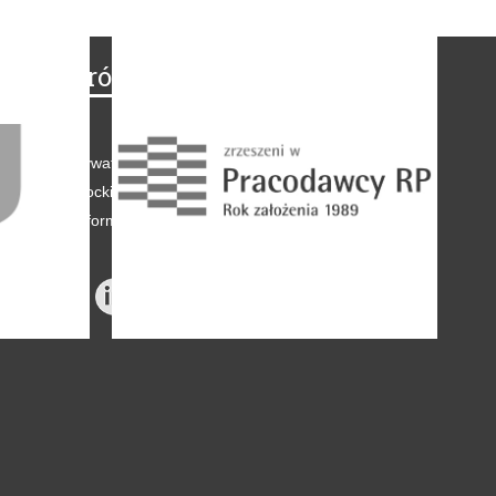
Na skróty
Regulamin
-
Polityka prywatności
-
Polityka coockies
-
Klauzule informacyjne
-
Reklama
-