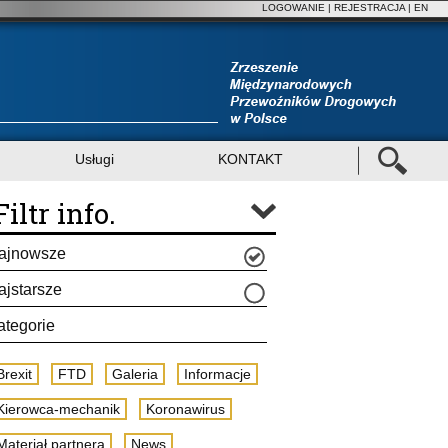
LOGOWANIE
|
REJESTRACJA
| EN
Usługi
KONTAKT
Filtr info.
ajnowsze
ajstarsze
ategorie
Brexit
FTD
Galeria
Informacje
Kierowca-mechanik
Koronawirus
Materiał partnera
News