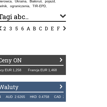
ierowca
Ukraina
Białoruś
pojazd
,
,
,
,
elnik
ograniczenia
TIR-EPD
,
,
,
Tagi abc..
2
3
5
6
A
B
C
D
E
F
G
H
I
J
K
L
Ł
P
R
S
Ś
T
U
V
W
Z
Ceny ON
 EUR 1,258 Francja EUR 1,468 Hiszpania EUR 1,229 WB GB
Waluty
UD 2.6265 HKD 0.4758 CAD 2.6618 NZD 2.1914 SGD 2.9