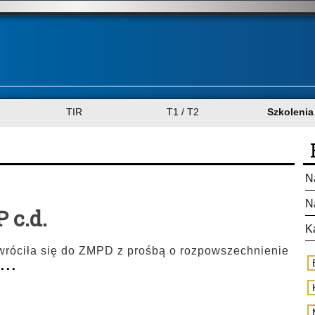
TIR
T1 / T2
Szkolenia
N
N
 c.d.
K
zwróciła się do ZMPD z prośbą o rozpowszechnienie
...