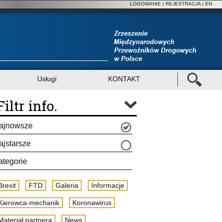
LOGOWANIE
|
REJESTRACJA
| EN
Usługi
KONTAKT
Filtr info.
ajnowsze
ajstarsze
ategorie
Brexit
FTD
Galeria
Informacje
Kierowca-mechanik
Koronawirus
Materiał partnera
News