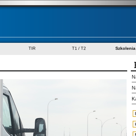
TIR
T1 / T2
Szkolenia
N
N
K