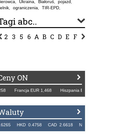
ierowca
Ukraina
Białoruś
pojazd
,
,
,
,
elnik
ograniczenia
TIR-EPD
,
,
,
Tagi abc..
2
3
5
6
A
B
C
D
E
F
G
H
I
J
K
L
Ł
P
R
S
Ś
T
U
V
W
Z
Ceny ON
Francja EUR 1,468 Hiszpania EUR 1,229 WB GBP 1,318 Ros
Waluty
HKD 0.4758 CAD 2.6618 NZD 2.1914 SGD 2.9123 EUR 4