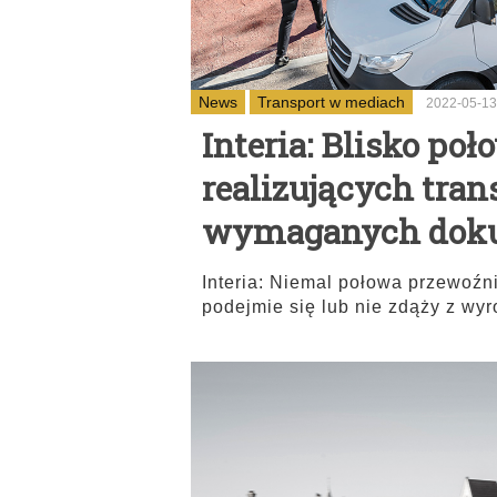
News
Transport w mediach
2022-05-13
Interia: Blisko p
realizujących trans
wymaganych dok
Interia: Niemal połowa przewoźn
podejmie się lub nie zdąży z wy