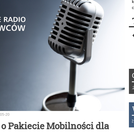
k
c
Tydzień 42/2019 r. Niemcy EUR 1,258 
05-20
THB 0.1129 USD 3.7324 AUD 2.6265 
o Pakiecie Mobilności dla