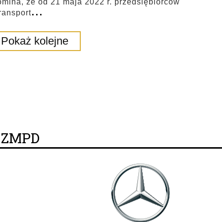
pomina, że od 21 maja 2022 r. przedsiębiorców
...
ransport
Pokaż kolejne
y ZMPD