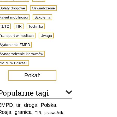
Opłaty drogowe
Oświadczenie
Pakiet mobilności
Szkolenia
T1/T2
TIR
Technika
Transport w mediach
Uwaga
Wydarzenia ZMPD
Wynagrodzenie kierowców
ZMPD w Brukseli
Pokaż
Popularne tagi
ZMPD
tir
droga
Polska
,
,
,
,
Rosja
granica
TIR
przewoźnik
,
,
,
,