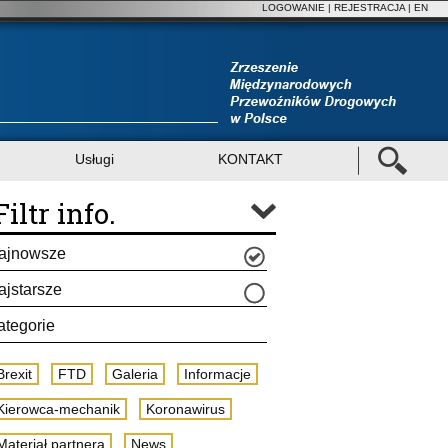
LOGOWANIE
|
REJESTRACJA
| EN
Usługi
KONTAKT
Filtr info.
ajnowsze
ajstarsze
ategorie
Brexit
FTD
Galeria
Informacje
Kierowca-mechanik
Koronawirus
Materiał partnera
News