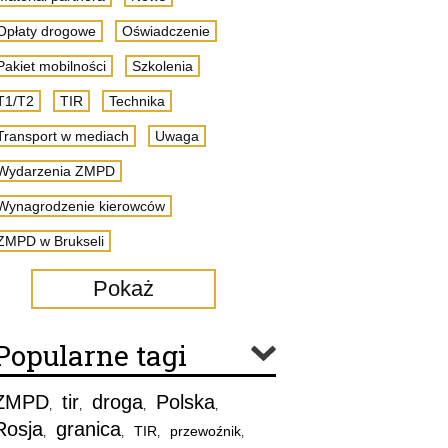
Opłaty drogowe
Oświadczenie
Pakiet mobilności
Szkolenia
T1/T2
TIR
Technika
Transport w mediach
Uwaga
Wydarzenia ZMPD
Wynagrodzenie kierowców
ZMPD w Brukseli
Pokaż
Popularne tagi
ZMPD
tir
droga
Polska
,
,
,
,
Rosja
granica
TIR
przewoźnik
,
,
,
,