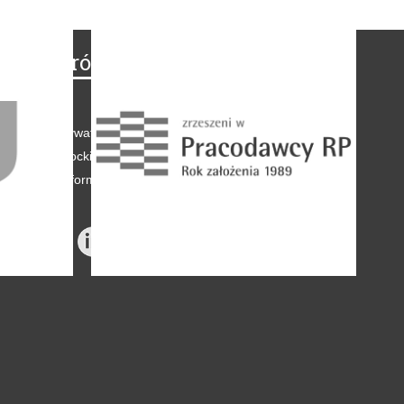
Na skróty
Regulamin
-
Polityka prywatności
-
Polityka coockies
-
Klauzule informacyjne
-
Reklama
-