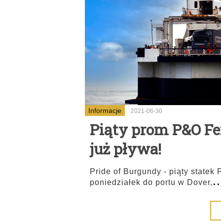
Informacje
2021-06-30
Piąty prom P&O Fer
już pływa!
Pride of Burgundy - piąty statek
..
poniedziałek do portu w Dover,