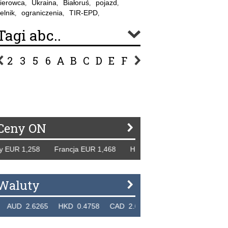
ierowca
Ukraina
Białoruś
pojazd
,
,
,
,
elnik
ograniczenia
TIR-EPD
,
,
,
Tagi abc..
2
3
5
6
A
B
C
D
E
F
G
H
I
J
K
L
Ł
P
R
S
Ś
T
U
V
W
Z
Ceny ON
UR 1,258 Francja EUR 1,468 Hiszpania EUR 1,229 WB GBP 
Waluty
D 2.6265 HKD 0.4758 CAD 2.6618 NZD 2.1914 SGD 2.91