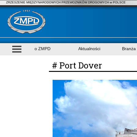
ZRZESZENIE MIĘDZYNARODOWYCH PRZEWOZNIKÓW DROGOWYCH w POLSCE
o ZMPD
Aktualności
Branża
# Port Dover