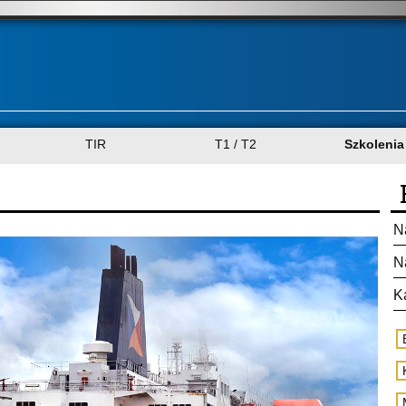
TIR
T1 / T2
Szkolenia
N
N
K