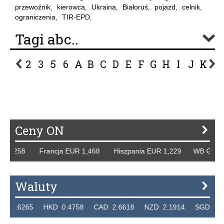
przewoźnik
kierowca
Ukraina
Białoruś
pojazd
celnik
,
,
,
,
,
,
ograniczenia
TIR-EPD
,
,
Tagi abc..
2
3
5
6
A
B
C
D
E
F
G
H
I
J
K
L
P
R
S
Ś
T
U
V
W
Z
Ceny ON
1,258 Francja EUR 1,468 Hiszpania EUR 1,229 WB GBP 1,3
Waluty
6265 HKD 0.4758 CAD 2.6618 NZD 2.1914 SGD 2.9123 