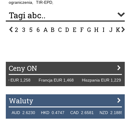
ograniczenia
TIR-EPD
,
,
Tagi abc..
2
3
5
6
A
B
C
D
E
F
G
H
I
J
K
L
P
R
S
Ś
T
U
V
W
Z
Ceny ON
cy EUR 1,258 Francja EUR 1,468 Hiszpania EUR 1,229 WB 
Waluty
 AUD 2.6230 HKD 0.4747 CAD 2.6581 NZD 2.1889 SGD 