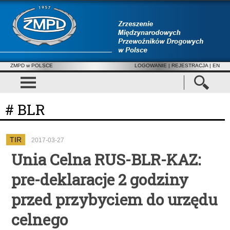
ZMPD w POLSCE
LOGOWANIE
|
REJESTRACJA
| EN
# BLR
TIR
2017-03-27
Unia Celna RUS-BLR-KAZ:
pre-deklaracje 2 godziny
przed przybyciem do urzędu
celnego